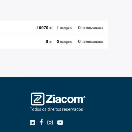
10070
1
0
XP
Badges
Certifications
8
0
0
XP
Badges
Certifications
Todos os direitos reservados