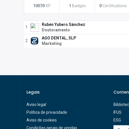
10070
XP
1
Badges
0
Certifications
Rubén Yubero Sánchez
1
Doutoramento
AGO DENTAL, SLP
2
Marketing
Legais
Conten
Aviso legal
Bibliote
Política de privacidade
IFUS
Aviso de cookies
ESG
Condições gerais de vendas