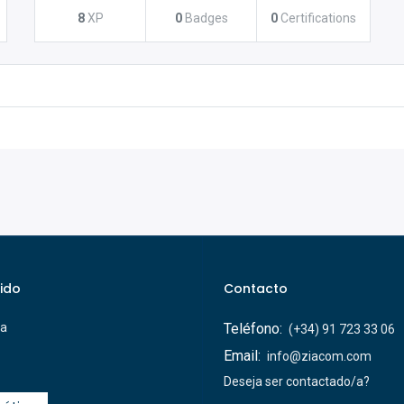
8
XP
0
Badges
0
Certifications
ido
Contacto
ca
Teléfono:
(+34) 91 723 33 06
Email:
info@ziacom.com
Deseja ser contactado/a?