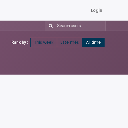
Login
This week
Este mês
All time
Rank by :