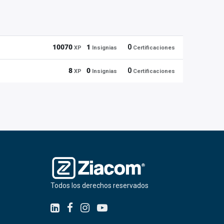
10070
1
0
XP
Insignias
Certificaciones
8
0
0
XP
Insignias
Certificaciones
Todos los derechos reservados