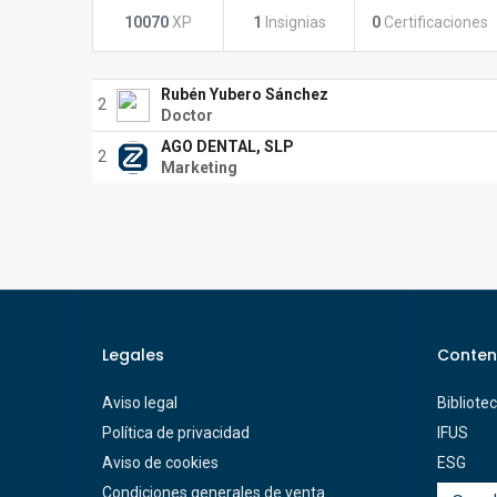
10070
XP
1
Insignias
0
Certificaciones
Rubén Yubero Sánchez
2
Doctor
AGO DENTAL, SLP
2
Marketing
Legales
Conten
Aviso legal
Bibliote
Política de privacidad
IFUS
Aviso de cookies
ESG
Condiciones generales de venta