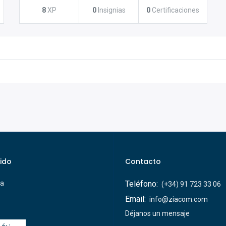
8
XP
0
Insignias
0
Certificaciones
ido
Contacto
ca
Teléfono:
(+34) 91 723 33 06
Email:
info@ziacom.com
Déjanos un mensaje