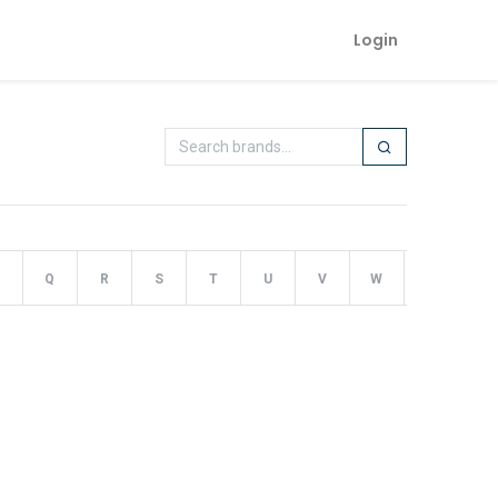
Login
Q
R
S
T
U
V
W
X
Y