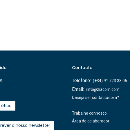
ido
Contacto
ca
Teléfono:
(+34) 91 723 33 06
Email:
info@ziacom.com
Deseja ser contactado/a?
 ético
Trabalhe connosco
Área do colaborador
rever a nossa newsletter