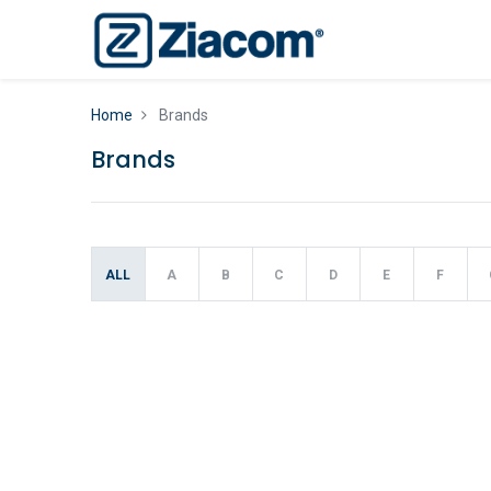
Home
Brands
Brands
ALL
A
B
C
D
E
F