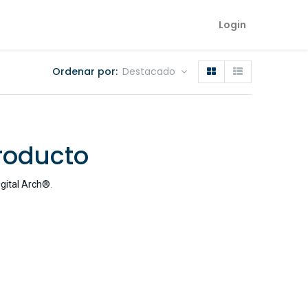
Login
Ordenar por:
Destacado
roducto
²gital Arch®
.