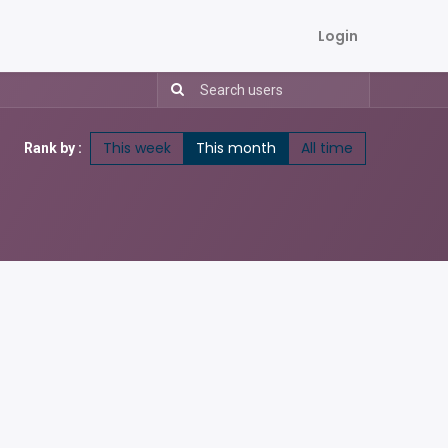
Login
This week
This month
All time
Rank by :