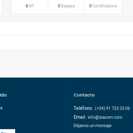
8
XP
0
Badges
0
Certifications
ido
Contacto
ca
Teléfono:
(+34) 91 723 33 06
Email:
info@ziacom.com
Déjanos un mensaje