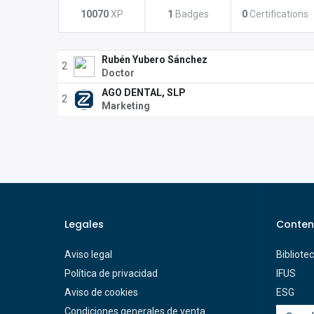
10070
XP
1
Badges
0
Certifications
Rubén Yubero Sánchez
2
Doctor
AGO DENTAL, SLP
2
Marketing
Legales
Conten
Aviso legal
Bibliote
Política de privacidad
IFUS
Aviso de cookies
ESG
Condiciones generales de venta