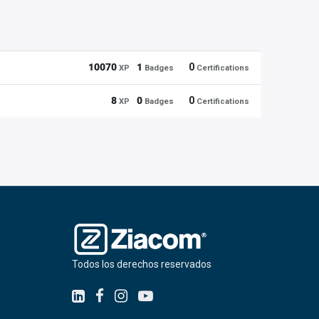
10070
1
0
XP
Badges
Certifications
8
0
0
XP
Badges
Certifications
Todos los derechos reservados