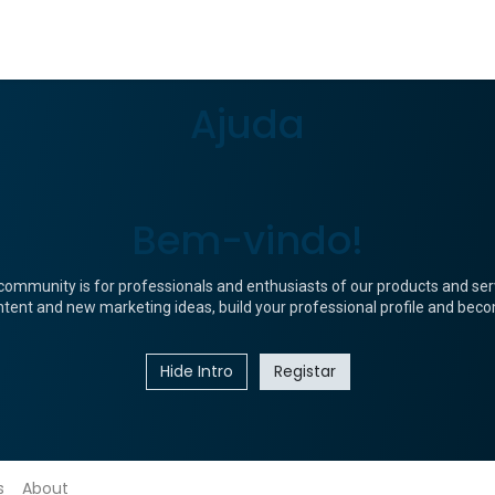
Ajuda
Bem-vindo!
community is for professionals and enthusiasts of our products and ser
tent and new marketing ideas, build your professional profile and bec
Hide Intro
Registar
s
About