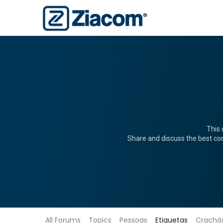
This 
Share and discuss the best con
All Forums
Topics
Pessoas
Etiquetas
Crachá