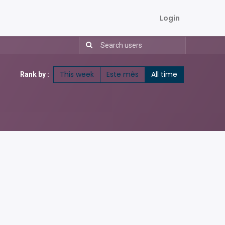
Login
This week
Este mês
All time
Rank by :