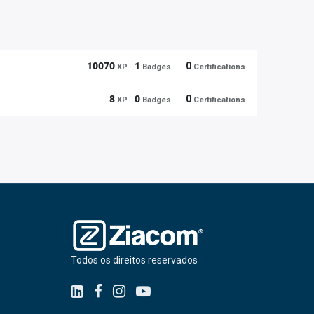
10070
1
0
XP
Badges
Certifications
8
0
0
XP
Badges
Certifications
Todos os direitos reservados