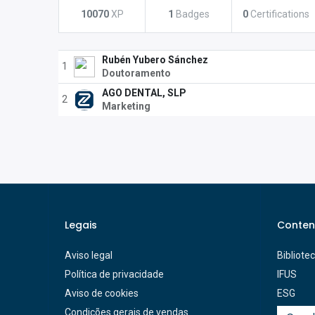
10070
XP
1
Badges
0
Certifications
Rubén Yubero Sánchez
1
Doutoramento
AGO DENTAL, SLP
2
Marketing
Legais
Conten
Aviso legal
Bibliote
Política de privacidade
IFUS
Aviso de cookies
ESG
Condições gerais de vendas