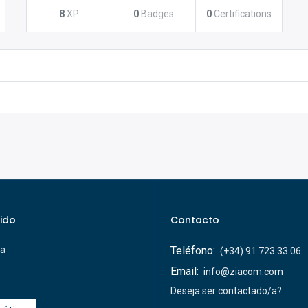
8
XP
0
Badges
0
Certifications
ido
Contacto
ca
Teléfono:
(+34) 91 723 33 06
Email:
info@ziacom.com
Deseja ser contactado/a?