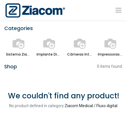
Categories
Sistema Ziacom 3D
Implante Di2gital Arch®
Câmeras Intraorais
Impressoras 3D
Shop
0 items found.
We couldn't find any product!
No product defined in category
Ziacom Medical / Fluxo digital
.