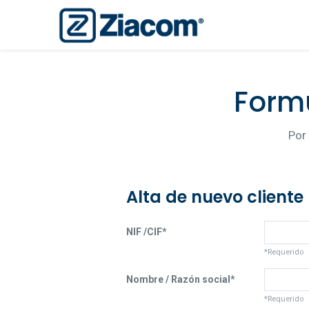
Formu
Por 
Alta de nuevo cliente
NIF /CIF*
*Requerido
Nombre / Razón social*
*Requerido