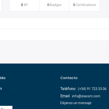
8
XP
0
Badges
0
Certifications
ido
Contacto
ca
Teléfono:
(+34) 91 723 33 06
Email:
info@ziacom.com
Déjanos un mensaje