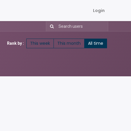
Login
This week
This month
All time
Rank by :