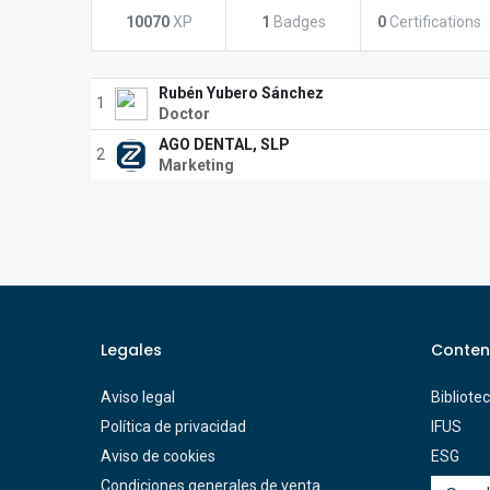
10070
XP
1
Badges
0
Certifications
Rubén Yubero Sánchez
1
Doctor
AGO DENTAL, SLP
2
Marketing
Legales
Conten
Aviso legal
Bibliote
Política de privacidad
IFUS
Aviso de cookies
ESG
Condiciones generales de venta