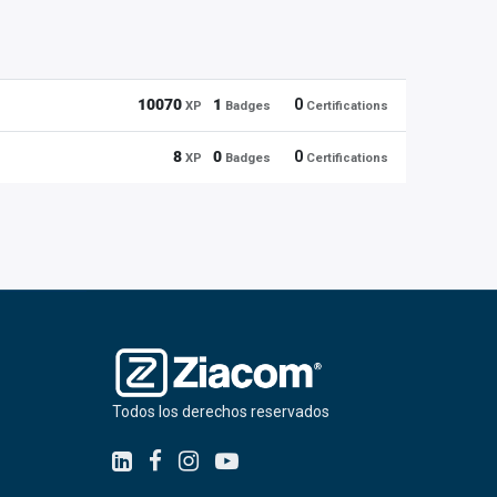
10070
1
0
XP
Badges
Certifications
8
0
0
XP
Badges
Certifications
Todos los derechos reservados