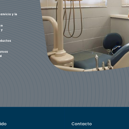
ervicio y la
ca
 y
oductos
ursos
ad
ido
Contacto