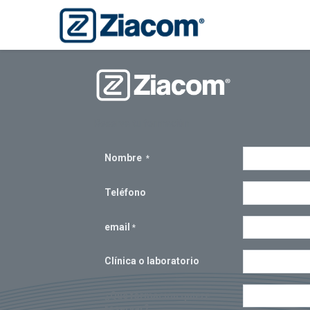
Reserva tu formación
Nombre
*
Teléfono
email
*
Clínica o laboratorio
¿Qué formación quiere
reservar?